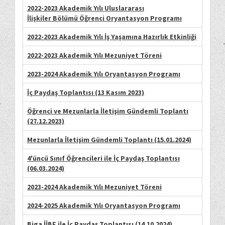
2022-2023 Akademik Yılı
Uluslararası
İlişkiler
Bölümü
Öğrenci Oryantasyon Programı
2022-2023 Akademik Yılı İ
ş Yaşamına Hazırlık Etkinliği
2022-2023 Akademik Yılı M
ezuniyet Töreni
2023-2024 Akademik Yılı Oryantasyon Programı
İç Paydaş Toplantısı (13 Kasım 2023)
Öğrenci ve Mezunlarla İletişim Gündemli Toplantı
(27.12.2023)
Mezunlarla İletişim Gündemli Toplantı (15.01.2024)
4'üncü Sınıf Öğrencileri ile İç Paydaş Toplantısı
(06.03.2024)
2023-2024 Akademik Yılı Mezuniyet Töreni
2024-2025 Akademik Yılı Oryantasyon Programı
Biga İİBF ile İç Paydaş Toplantısı (14.10.2024)