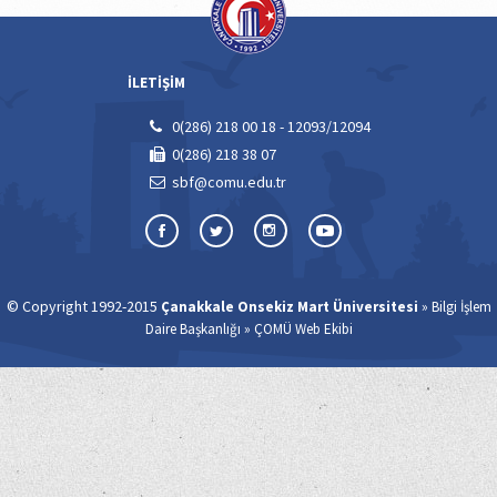
İLETİŞİM
0(286) 218 00 18 - 12093/12094
0(286) 218 38 07
sbf@comu.edu.tr
© Copyright 1992-2015
»
Çanakkale Onsekiz Mart Üniversitesi
Bilgi İşlem
»
Daire Başkanlığı
ÇOMÜ Web Ekibi