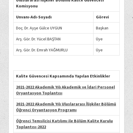
Uluslararası İlişkiler Bölümü Kalite Güvencesi
Komisyonu
Unvanı-Adı-Soyadı
Görevi
Doç. Dr. Ayşe Gülce UYGUN
Başkan
Arş. Gör. Dr. Yücel BAŞTAN
Üye
Arş. Gör. Dr. Emrah YAĞMURLU
Üye
Kalite Güvencesi Kapsamında Yapılan Etkinlikler
2021-2022
Akademik Yılı Akademik ve İdari Personel
Oryantasyon Toplantısı
2021-2022 Akademik Yılı
Uluslararası İlişkiler
Bölümü
Öğrenci Oryantasyon Programı
Öğrenci Temsilcisi Katılımı ile Bölüm Kalite Kurulu
Toplantısı-2022