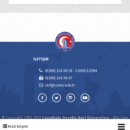
İLETİŞİM
0(286) 218 00 18 - 12093/12094
0(286) 218 38 07
sbf@comu.edu.tr
© Copyright 1992-2015
»
Çanakkale Onsekiz Mart Üniversitesi
Bilgi İşlem
»
Daire Başkanlığı
ÇOMÜ Web Ekibi
Hızlı Erişim