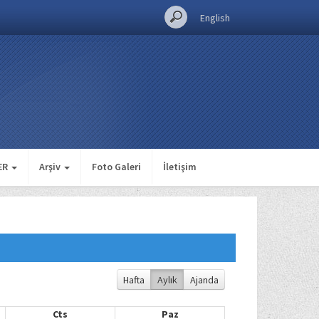
English
ER
Arşiv
Foto Galeri
İletişim
Hafta
Aylık
Ajanda
Cts
Paz