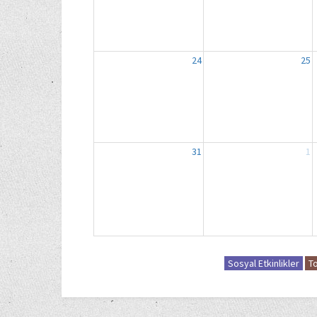
24
25
31
1
Sosyal Etkinlikler
To