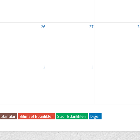
26
27
2
2
3
plantılar
Bilimsel Etkinlikler
Spor Etkinlikleri
Diğer