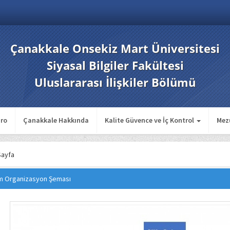
Çanakkale Onsekiz Mart Üniversitesi
Siyasal Bilgiler Fakültesi
Uluslararası İlişkiler Bölümü
ro
Çanakkale Hakkında
Kalite Güvence ve İç Kontrol
Mez
Sayfa
m Organizasyon Şeması