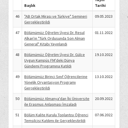
Başlık
Tarihi
46
"AB Ortak Mirası ve Türkiye" Semineri
09.05.2023
Gerçekleştirildi
47
Bölümümüz Öğretim Üyesi Dr. Resul
01.11.2022
Alkan'ın "Türk Ordusunda Son Alman
General" Kitabı Yayınlandı
48
Bölümümüz Öğretim Üyesi Dr. Gülce
19.10.2022
Uygun Kampüs FM'deki Dünya
Gündemi Programına Katıldı
49
Bölümümüz Birinci Sınıf Öğrencilerine
13.10.2022
Yönelik Oryantasyon Programı
Gerçekleştirildi
50
Bölümümüz Almanya'dan İki Üniversite
20.09.2022
ile Erasmus Anlaşması İmzaladı
51
Bölüm Kalite Kurulu Toplantısı Öğrenci
07.06.2022
Temsilcisi Katılımı ile Gerçekleştirildi