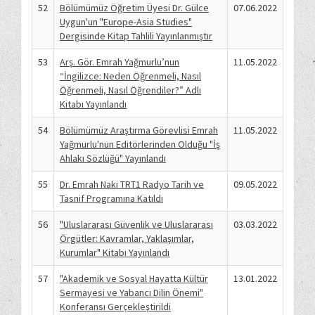
52
Bölümümüz Öğretim Üyesi Dr. Gülce
07.06.2022
Uygun'un "Europe-Asia Studies"
Dergisinde Kitap Tahlili Yayınlanmıştır
53
Arş. Gör. Emrah Yağmurlu’nun
11.05.2022
“İngilizce: Neden Öğrenmeli, Nasıl
Öğrenmeli, Nasıl Öğrendiler?” Adlı
Kitabı Yayınlandı
54
Bölümümüz Araştırma Görevlisi Emrah
11.05.2022
Yağmurlu'nun Editörlerinden Olduğu "İş
Ahlakı Sözlüğü" Yayınlandı
55
Dr. Emrah Naki TRT1 Radyo Tarih ve
09.05.2022
Tasnif Programına Katıldı
56
"Uluslararası Güvenlik ve Uluslararası
03.03.2022
Örgütler: Kavramlar, Yaklaşımlar,
Kurumlar" Kitabı Yayınlandı
57
"Akademik ve Sosyal Hayatta Kültür
13.01.2022
Sermayesi ve Yabancı Dilin Önemi"
Konferansı Gerçekleştirildi