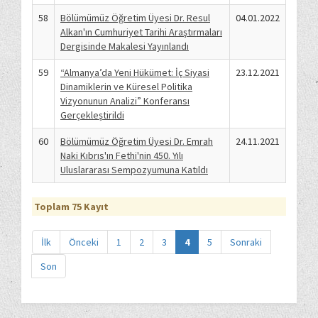
58
Bölümümüz Öğretim Üyesi Dr. Resul
04.01.2022
Alkan'ın Cumhuriyet Tarihi Araştırmaları
Dergisinde Makalesi Yayınlandı
59
“Almanya’da Yeni Hükümet: İç Siyasi
23.12.2021
Dinamiklerin ve Küresel Politika
Vizyonunun Analizi” Konferansı
Gerçekleştirildi
60
Bölümümüz Öğretim Üyesi Dr. Emrah
24.11.2021
Naki Kıbrıs'ın Fethi'nin 450. Yılı
Uluslararası Sempozyumuna Katıldı
Toplam 75 Kayıt
İlk
Önceki
1
2
3
4
5
Sonraki
Son