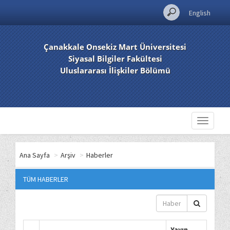
English
Çanakkale Onsekiz Mart Üniversitesi
Siyasal Bilgiler Fakültesi
Uluslararası İlişkiler Bölümü
Toggle
navigati
Ana Sayfa
>
Arşiv
>
Haberler
TÜM HABERLER
Yayın