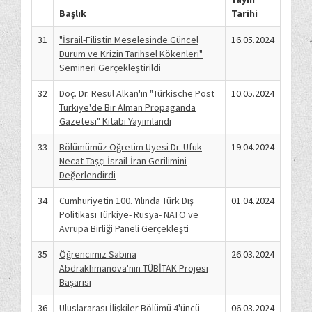
Başlık
Tarihi
31
"İsrail-Filistin Meselesinde Güncel
16.05.2024
Durum ve Krizin Tarihsel Kökenleri"
Semineri Gerçekleştirildi
32
Doç. Dr. Resul Alkan'ın "Türkische Post
10.05.2024
Türkiye'de Bir Alman Propaganda
Gazetesi" Kitabı Yayımlandı
33
Bölümümüz Öğretim Üyesi Dr. Ufuk
19.04.2024
Necat Taşçı İsrail-İran Gerilimini
Değerlendirdi
34
Cumhuriyetin 100. Yılında Türk Dış
01.04.2024
Politikası Türkiye- Rusya- NATO ve
Avrupa Birliği Paneli Gerçekleşti
35
Öğrencimiz Sabina
26.03.2024
Abdrakhmanova'nın TÜBİTAK Projesi
Başarısı
36
Uluslararası İlişkiler Bölümü 4'üncü
06.03.2024