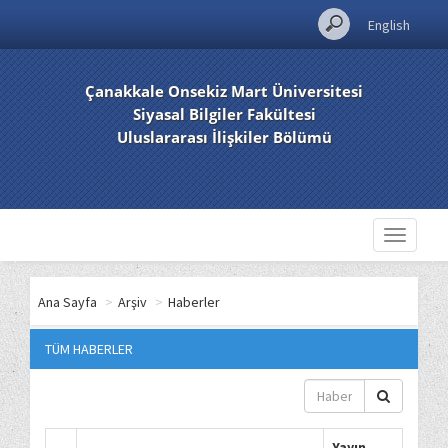
English
Çanakkale Onsekiz Mart Üniversitesi
Siyasal Bilgiler Fakültesi
Uluslararası İlişkiler Bölümü
Toggle
navigati
Ana Sayfa
>
Arşiv
>
Haberler
TÜM HABERLER
Yayın