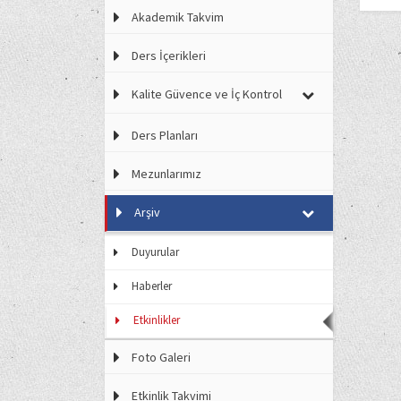
Akademik Takvim
Ders İçerikleri
Kalite Güvence ve İç Kontrol
Ders Planları
Mezunlarımız
Arşiv
Duyurular
Haberler
Etkinlikler
Foto Galeri
Etkinlik Takvimi