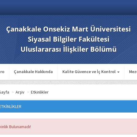
Çanakkale Onsekiz Mart Üniversitesi
Siyasal Bilgiler Fakültesi
Uluslararası İlişkiler Bölümü
ro
Çanakkale Hakkında
Kalite Güvence ve İç Kontrol
Mez
Sayfa
>
Arşiv
>
Etkinlikler
ETKİNLİKLER
kinlik Bulunamadı!