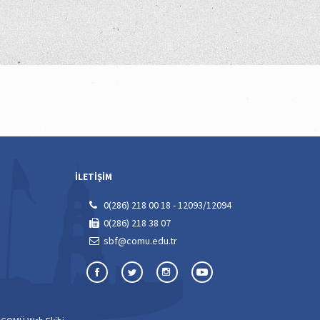
İLETİŞİM
0(286) 218 00 18 - 12093/12094
0(286) 218 38 07
sbf@comu.edu.tr