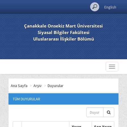
English
Çanakkale Onsekiz Mart Üniversitesi
Siyasal Bilgiler Fakültesi
Uluslararası İlişkiler Bölümü
Toggle
navigati
Ana Sayfa
>
Arşiv
>
Duyurular
TÜM DUYURULAR
Yayın
Son Yayın