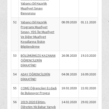
Yabancı Dil Hazırlık
Muafiyet Sınavı
Başvurusu
52
Yabancı Dil Hazırlık
08.09.2020
01.11.2020
Programı Muafiyet
Sınavı, YDS İle Muafiyet
Ve Diğer Muafiyet
Koşullarına İlişkin
Bilgilendirme
53
BÖLÜMÜMÜZÜ KAZANAN
26.08.2020
19.10.2020
ÖĞRENCİLERİN
DİKKATİNE!
54
ADAY ÖĞRENCİLERİN
04.08.2020
16.09.2020
DİKKATİNE!
55
ÇOMÜ Öğrencileri Ecdadı
18.02.2020
22.02.2020
ile Buluşuyor Projesi
56
2019-2020 Eğitim-
14.02.2020
29.02.2020
Öğretim Yılı Bahar Yarıyılı