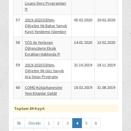
Lisans Ders Programları
!!!
57
2019-2020 Eğitim-
05.02.2020
20.02.2020
Öğretim Yılı Bahar Yarıyılı
Kayıt Yenileme İşlemleri
58
YÖS ile Yerleşen
14.01.2020
23.02.2020
Öğrencilerin Eksik
Evrakları Hakkında !!!
59
2019-2020 Eğitim-
31.10.2019
18.11.2019
Öğretim Yılı Güz Yarıyılı
Ara Sınav Programı
60
ÇOMÜ Kütüphanesine
18.02.2019
31.08.2019
Yeni Kitaplar Geldi!
Toplam 89 Kayıt
İlk
Önceki
1
2
3
4
5
6