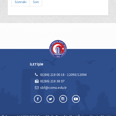
Sonraki
Son
İLETİŞİM
0(286) 218 00 18 - 12093/12094
0(286) 218 38 07
sbf@comu.edu.tr