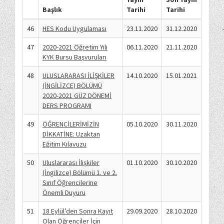
Başlık
Tarihi
Tarihi
46
HES Kodu Uygulaması
23.11.2020
31.12.2020
47
2020-2021 Öğretim Yılı
06.11.2020
21.11.2020
KYK Bursu Başvuruları
48
ULUSLARARASI İLİŞKİLER
14.10.2020
15.01.2021
(İNGİLİZCE) BÖLÜMÜ
2020-2021 GÜZ DÖNEMİ
DERS PROGRAMI
49
ÖĞRENCİLERİMİZİN
05.10.2020
30.11.2020
DİKKATİNE: Uzaktan
Eğitim Kılavuzu
50
Uluslararası İlişkiler
01.10.2020
30.10.2020
(İngilizce) Bölümü 1. ve 2.
Sınıf Öğrencilerine
Önemli Duyuru
51
18 Eylül’den Sonra Kayıt
29.09.2020
28.10.2020
Olan Öğrenciler İçin