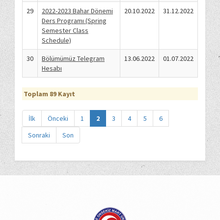
29
2022-2023 Bahar Dönemi
20.10.2022
31.12.2022
Ders Programı (Spring
Semester Class
Schedule)
30
Bölümümüz Telegram
13.06.2022
01.07.2022
Hesabı
Toplam 89 Kayıt
İlk
Önceki
1
2
3
4
5
6
Sonraki
Son