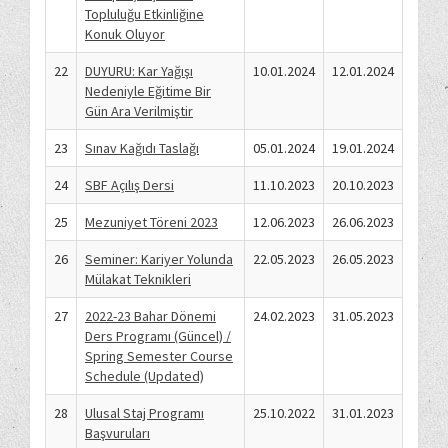
Topluluğu Etkinliğine
Konuk Oluyor
22
DUYURU: Kar Yağışı
10.01.2024
12.01.2024
Nedeniyle Eğitime Bir
Gün Ara Verilmiştir
23
Sınav Kağıdı Taslağı
05.01.2024
19.01.2024
24
SBF Açılış Dersi
11.10.2023
20.10.2023
25
Mezuniyet Töreni 2023
12.06.2023
26.06.2023
26
Seminer: Kariyer Yolunda
22.05.2023
26.05.2023
Mülakat Teknikleri
27
2022-23 Bahar Dönemi
24.02.2023
31.05.2023
Ders Programı (Güncel) /
Spring Semester Course
Schedule (Updated)
28
Ulusal Staj Programı
25.10.2022
31.01.2023
Başvuruları