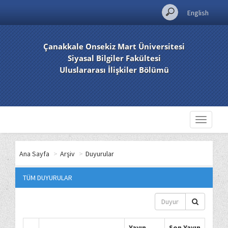
English
Çanakkale Onsekiz Mart Üniversitesi
Siyasal Bilgiler Fakültesi
Uluslararası İlişkiler Bölümü
Toggle
navigati
Ana Sayfa
>
Arşiv
>
Duyurular
TÜM DUYURULAR
Yayın
Son Yayın