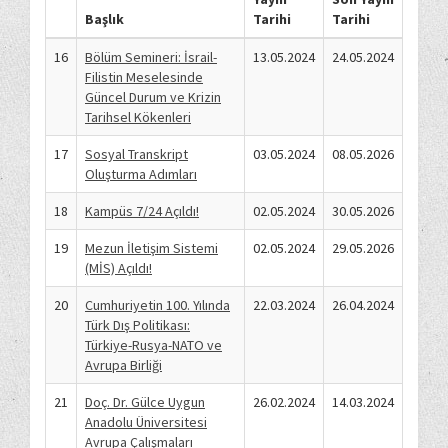
Başlık
Tarihi
Tarihi
16
Bölüm Semineri: İsrail-
13.05.2024
24.05.2024
Filistin Meselesinde
Güncel Durum ve Krizin
Tarihsel Kökenleri
17
Sosyal Transkript
03.05.2024
08.05.2026
Oluşturma Adımları
18
Kampüs 7/24 Açıldı!
02.05.2024
30.05.2026
19
Mezun İletişim Sistemi
02.05.2024
29.05.2026
(MİS) Açıldı!
20
Cumhuriyetin 100. Yılında
22.03.2024
26.04.2024
Türk Dış Politikası:
Türkiye-Rusya-NATO ve
Avrupa Birliği
21
Doç. Dr. Gülce Uygun
26.02.2024
14.03.2024
Anadolu Üniversitesi
Avrupa Çalışmaları